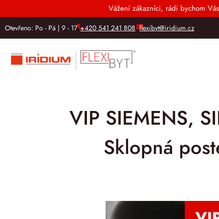
Vážení zákazníci, rádi bychom Vás
Otevřeno: Po - Pá | 9 - 17
+420 541 241 808
flexibyt@iridium.cz
VIP SIEMENS, 
Sklopná post