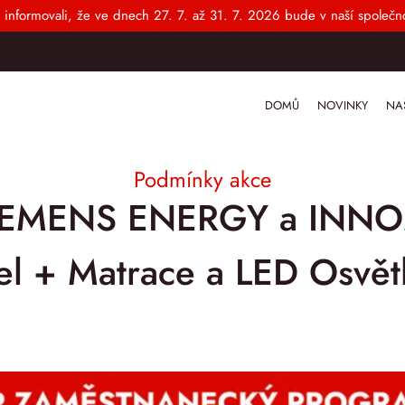
 informovali, že ve dnech 27. 7. až 31. 7. 2026 bude v naší společno
DOMŮ
NOVINKY
NA
Podmínky akce
SIEMENS ENERGY a INNO
el + Matrace a LED Osv