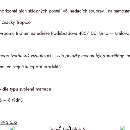
i horizontálních sklopných postelí vč. sedacích souprav i na samost
í značky Tropico
showroomu Iridium na adrese Poděbradova 485/106, Brno – Králov
ebo tvorbu 3D vizualizací – tyto položky mohou být dopočítány in
emi ve stejné kategorii produktů
o dle typu zvolené matrace
 6 – 8 týdnů
 896 652