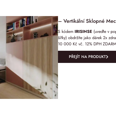
– Vertikální Sklopné Me
S kódem
IRISINSE
(uveďte v po
šířky) obdržíte jako dárek 2x zd
10 000 Kč vč. 12% DPH ZDARMA
PŘEJÍT NA PRODUKT