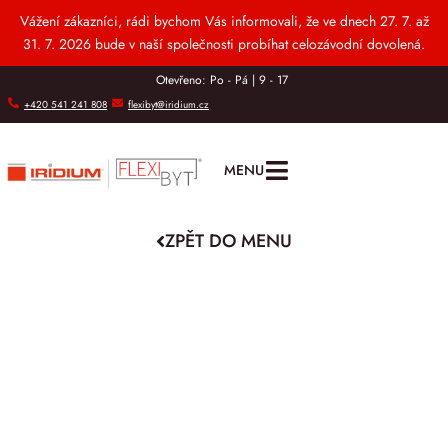
Vážení zákazníci, rádi bychom Vás informovali, že ve dnech 27. 7. až
31. 7. 2026 bude v naší společnosti probíhat celozávodní dovolená.
Otevřeno: Po - Pá | 9 - 17
+420 541 241 808
flexibyt@iridium.cz
MENU
ZPĚT DO MENU